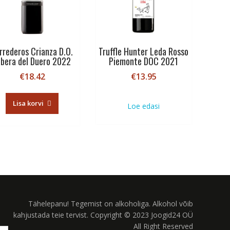
rrederos Crianza D.O.
Truffle Hunter Leda Rosso
ibera del Duero 2022
Piemonte DOC 2021
€
18.42
€
13.95
Lisa korvi
Loe edasi
Tähelepanu! Tegemist on alkoholiga. Alkohol võib
kahjustada teie tervist. Copyright © 2023 Joogid24 OÜ
All Right Reserved