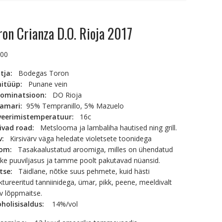
ron Crianza D.O. Rioja 2017
.00
otja:
Bodegas Toron
nitüüp:
Punane vein
ominatsioon:
DO Rioja
namari:
95% Tempranillo, 5% Mazuelo
veerimistemperatuur:
16c
ivad road:
Metslooma ja lambaliha hautised ning grill.
rv:
Kirsivärv väga heledate violetsete toonidega
oom:
Tasakaalustatud aroomiga, milles on ühendatud
ke puuviljasus ja tamme poolt pakutavad nüansid.
itse:
Täidlane, nõtke suus pehmete, kuid hästi
ktureeritud tanniinidega, ümar, pikk, peene, meeldivalt
v lõppmaitse.
oholisisaldus:
14%/vol