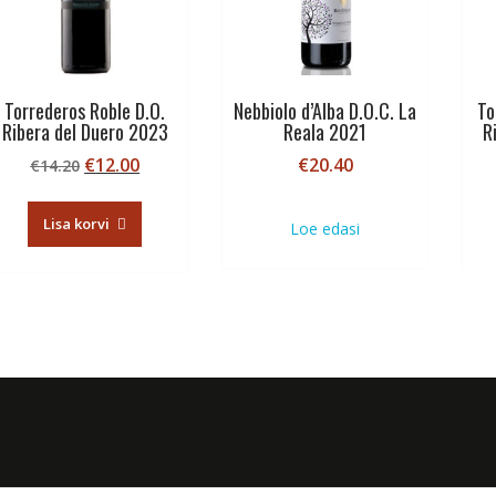
Torrederos Roble D.O.
Nebbiolo d’Alba D.O.C. La
To
Ribera del Duero 2023
Reala 2021
R
Algne
Current
€
12.00
€
20.40
€
14.20
hind
price
oli:
is:
Lisa korvi
Loe edasi
€14.20.
€12.00.