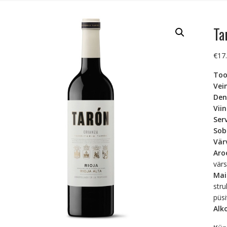
Ta
€
17
To
Vei
Den
Vii
Ser
Sob
Vä
Ar
värs
Ma
stru
püsi
Alk