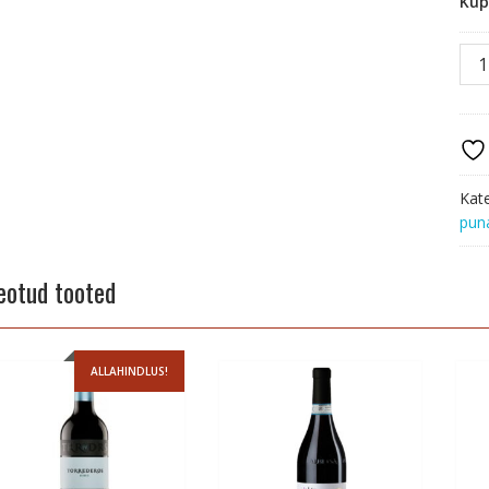
Kü
Tar
Cria
D.O.
Rioj
201
kog
Kat
pun
eotud tooted
ALLAHINDLUS!