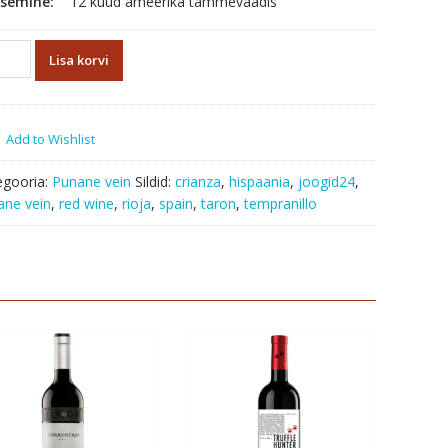
psemine:
12 kuud ameerika tammevaadis
on
Lisa korvi
nza
a
7
Add to Wishlist
us
egooria:
Punane vein
Sildid:
crianza
,
hispaania
,
joogid24
,
ane vein
,
red wine
,
rioja
,
spain
,
taron
,
tempranillo