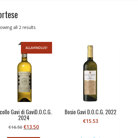
ortese
Sorted
owing all 2 results
by
price:
low
ALLAHINDLUS!
to
high
collo Gavi di GaviD.O.C.G.
Bosio Gavi D.O.C.G. 2022
2024
€
15.53
Algne
Current
€
13.50
€
16.50
hind
price