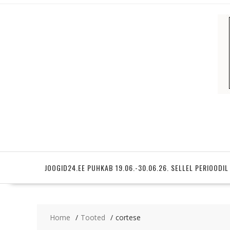
Skip
to
content
JOOGID24.EE PUHKAB 19.06.-30.06.26. SELLEL PERIOODIL
Home
Tooted
cortese