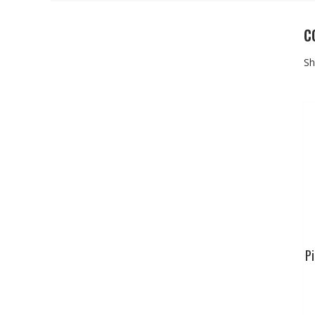
c
Sh
Pi