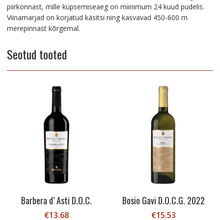
piirkonnast, mille küpsemiseaeg on miinimum 24 kuud pudelis.
Viinamarjad on korjatud käsitsi ning kasvavad 450-600 m
merepinnast kõrgemal.
Seotud tooted
Barbera d’ Asti D.O.C.
Bosio Gavi D.O.C.G. 2022
€
13.68
€
15.53