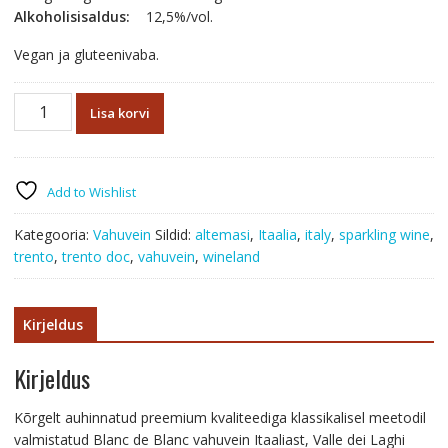
Alkoholisisaldus:
12,5%/vol.
Vegan ja gluteenivaba.
Altemasi
Lisa korvi
Brut
Millesimato
Trento
DOC
Add to Wishlist
kogus
Kategooria:
Vahuvein
Sildid:
altemasi
,
Itaalia
,
italy
,
sparkling wine
,
trento
,
trento doc
,
vahuvein
,
wineland
Kirjeldus
Kirjeldus
Kõrgelt auhinnatud preemium kvaliteediga klassikalisel meetodil
valmistatud Blanc de Blanc vahuvein Itaaliast, Valle dei Laghi