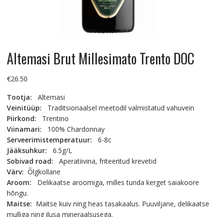
Altemasi Brut Millesimato Trento DOC
€
26.50
Tootja:
Altemasi
Veinitüüp:
Traditsionaalsel meetodil valmistatud vahuvein
Piirkond:
Trentino
Viinamari:
100% Chardonnay
Serveerimistemperatuur:
6-8c
Jääksuhkur:
6.5g/L
Sobivad road:
Aperatiivina, friteeritud krevetid
Värv:
Õlgkollane
Aroom:
Delikaatse aroomiga, milles tunda kerget saiakoore
hõngu.
Maitse:
Maitse kuiv ning heas tasakaalus. Puuviljane, delikaatse
mulliga ning ilusa mineraalsusega.