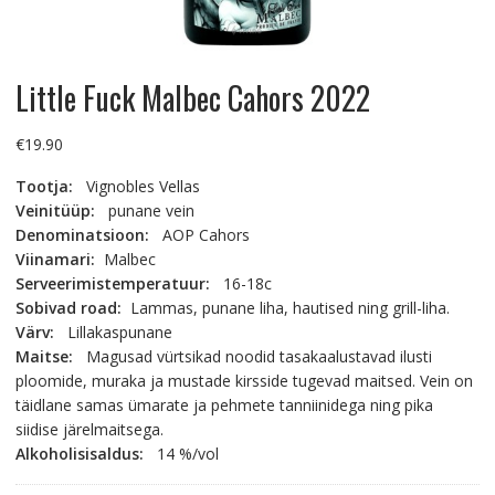
Little Fuck Malbec Cahors 2022
€
19.90
Tootja:
Vignobles Vellas
Veinitüüp:
punane vein
Denominatsioon:
AOP Cahors
Viinamari:
Malbec
Serveerimistemperatuur:
16-18c
Sobivad road:
Lammas, punane liha, hautised ning grill-liha.
Värv:
Lillakaspunane
Maitse:
Magusad vürtsikad noodid tasakaalustavad ilusti
ploomide, muraka ja mustade kirsside tugevad maitsed. Vein on
täidlane samas ümarate ja pehmete tanniinidega ning pika
siidise järelmaitsega.
Alkoholisisaldus:
14 %/vol