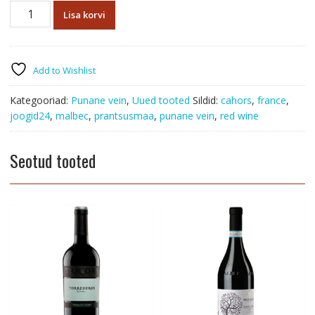
Little
Lisa korvi
Fuck
Malbec
Cahors
2022
Add to Wishlist
kogus
Kategooriad:
Punane vein
,
Uued tooted
Sildid:
cahors
,
france
,
joogid24
,
malbec
,
prantsusmaa
,
punane vein
,
red wine
Seotud tooted