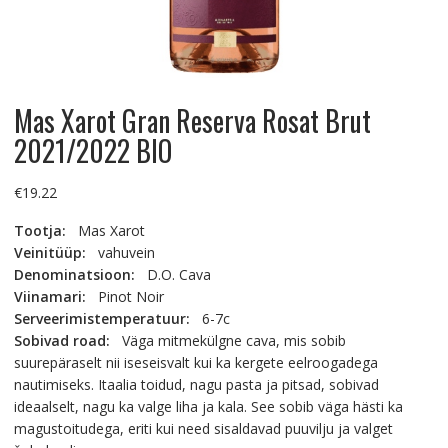
Mas Xarot Gran Reserva Rosat Brut
2021/2022 BIO
€
19.22
Tootja:
Mas Xarot
Veinitüüp:
vahuvein
Denominatsioon:
D.O. Cava
Viinamari:
Pinot Noir
Serveerimistemperatuur:
6-7c
Sobivad road:
Väga mitmekülgne cava, mis sobib
suurepäraselt nii iseseisvalt kui ka kergete eelroogadega
nautimiseks. Itaalia toidud, nagu pasta ja pitsad, sobivad
ideaalselt, nagu ka valge liha ja kala. See sobib väga hästi ka
magustoitudega, eriti kui need sisaldavad puuvilju ja valget