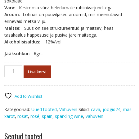
šokolaadi.
Värv:
Kirsiroosa värvi heledamate rubiinivarjunditega.
Aroom:
Lõhnas on puuviljased aroomid, mis meenutavad
erinevaid metsa vilju.
Maitse:
Suus on see struktureeritud ja maitsev, heas
tasakaalus happesuse ja püsiva järelmaitsega.
Alkoholisisaldus:
12%/vol
Jääksuhkur:
6g/L
Mas
Lisa korvi
Xarot
Gran
Reserva
Rosat
Add to Wishlist
Brut
2021/2022
Kategooriad:
Uued tooted
,
Vahuvein
Sildid:
cava
,
joogid24
,
mas
BIO
xarot
,
rosat
,
rosé
,
spain
,
sparkling wine
,
vahuvein
kogus
Seotud tooted