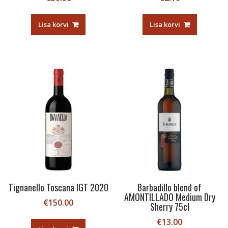
Lisa korvi
Lisa korvi
Tignanello Toscana IGT 2020
Barbadillo blend of
AMONTILLADO Medium Dry
€
150.00
Sherry 75cl
€
13.00