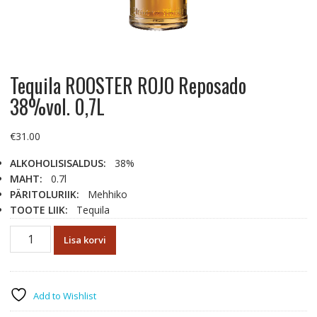
Tequila ROOSTER ROJO Reposado
38%vol. 0,7L
€
31.00
ALKOHOLISISALDUS:
38%
MAHT:
0.7l
PÄRITOLURIIK:
Mehhiko
TOOTE LIIK:
Tequila
Tequila
Lisa korvi
ROOSTER
ROJO
Reposado
38%vol.
Add to Wishlist
0,7L