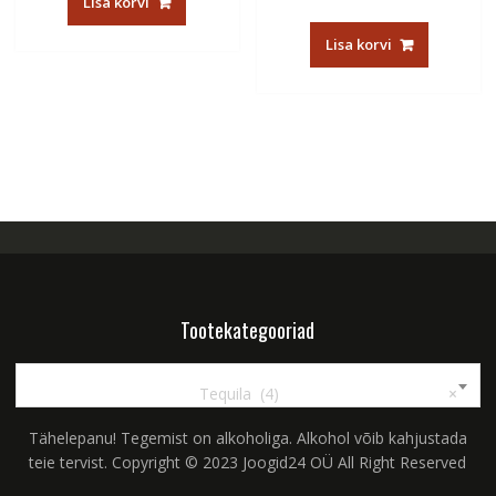
Lisa korvi
Lisa korvi
Tootekategooriad
Tequila (4)
×
Tähelepanu! Tegemist on alkoholiga. Alkohol võib kahjustada
teie tervist. Copyright © 2023 Joogid24 OÜ All Right Reserved