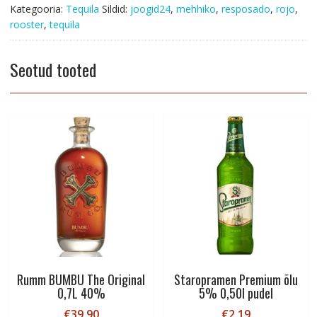
kogus
Kategooria:
Tequila
Sildid:
joogid24
,
mehhiko
,
resposado
,
rojo
,
rooster
,
tequila
Seotud tooted
Rumm BUMBU The Original
Staropramen Premium õlu
0,7L 40%
5% 0,50l pudel
€
39.90
€
2.19