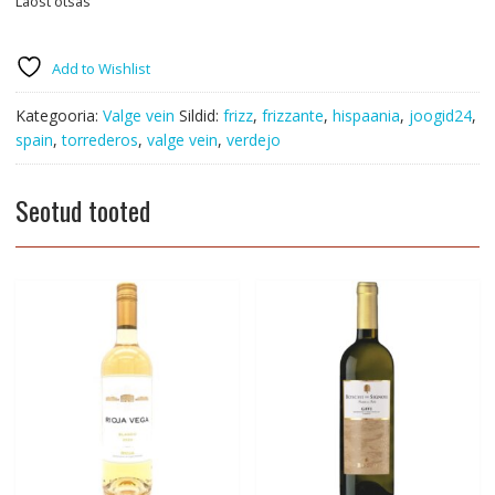
Laost otsas
Add to Wishlist
Kategooria:
Valge vein
Sildid:
frizz
,
frizzante
,
hispaania
,
joogid24
,
spain
,
torrederos
,
valge vein
,
verdejo
Seotud tooted