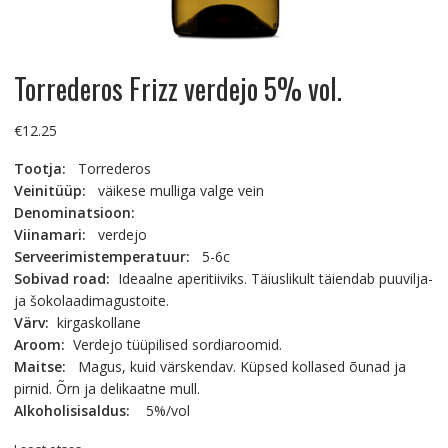
Torrederos Frizz verdejo 5% vol.
€
12.25
Tootja:
Torrederos
Veinitüüp:
väikese mulliga valge vein
Denominatsioon:
Viinamari:
verdejo
Serveerimistemperatuur:
5-6c
Sobivad road:
Ideaalne aperitiiviks. Täiuslikult täiendab puuvilja-
ja šokolaadimagustoite.
Värv:
kirgaskollane
Aroom:
Verdejo tüüpilised sordiaroomid.
Maitse:
Magus, kuid värskendav. Küpsed kollased õunad ja
pirnid. Õrn ja delikaatne mull.
Alkoholisisaldus:
5%/vol