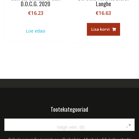
D.O.C.G. 2020
Langhe
€
16.23
€
16.63
Lisa korvi
Loe edasi
Tootekategooriad
Valge vein (8)
×