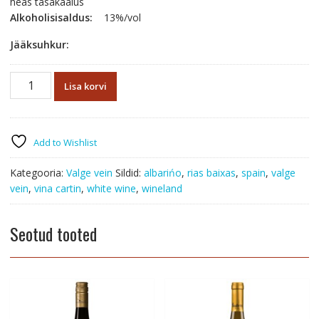
heas tasakaalus
Alkoholisisaldus:
13%/vol
Jääksuhkur:
Viña
Lisa korvi
Cartin
Albariño
D.O.
Rias
Add to Wishlist
Baixas
2025
Kategooria:
Valge vein
Sildid:
albarińo
,
rias baixas
,
spain
,
valge
kogus
vein
,
vina cartin
,
white wine
,
wineland
Seotud tooted