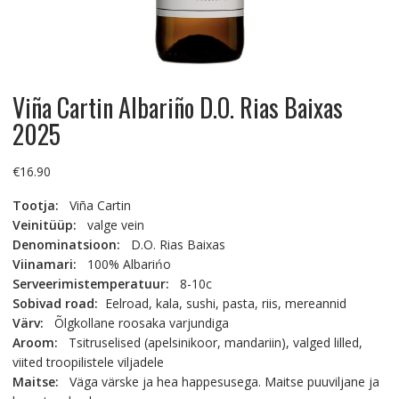
Viña Cartin Albariño D.O. Rias Baixas
2025
€
16.90
Tootja:
Viña Cartin
Veinitüüp:
valge vein
Denominatsioon:
D.O. Rias Baixas
Viinamari:
100% Albarińo
Serveerimistemperatuur:
8-10c
Sobivad road:
Eelroad, kala, sushi, pasta, riis, mereannid
Värv:
Õlgkollane roosaka varjundiga
Aroom:
Tsitruselised (apelsinikoor, mandariin), valged lilled,
viited troopilistele viljadele
Maitse:
Väga värske ja hea happesusega. Maitse puuviljane ja