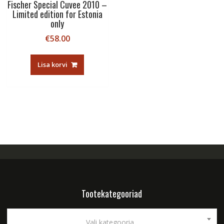
Fischer Special Cuvee 2010 –
Limited edition for Estonia
only
€
58.00
Lisa korvi
Tootekategooriad
Vali kategooria