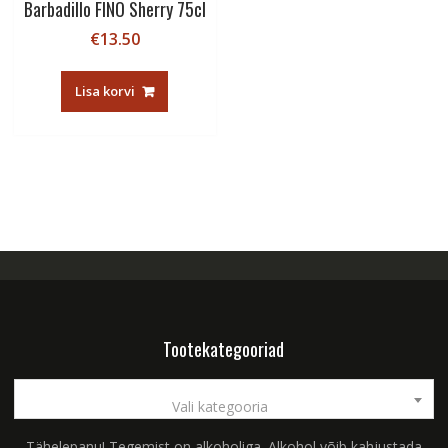
Barbadillo FINO Sherry 75cl
€
13.50
Lisa korvi
Tootekategooriad
Vali kategooria
Tähelepanu! Tegemist on alkoholiga. Alkohol võib kahjustada