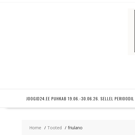
Skip
to
content
JOOGID24.EE PUHKAB 19.06.-30.06.26. SELLEL PERIOODIL
Home
Tooted
friulano