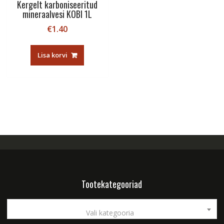
Kergelt karboniseeritud
mineraalvesi KOBI 1L
€
1.40
Lisa korvi
Tootekategooriad
Vali kategooria