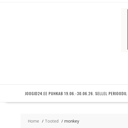
Skip
to
content
JOOGID24.EE PUHKAB 19.06.-30.06.26. SELLEL PERIOODIL
Home
Tooted
monkey