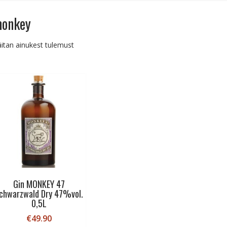
onkey
itan ainukest tulemust
Gin MONKEY 47
chwarzwald Dry 47%vol.
0,5L
€
49.90