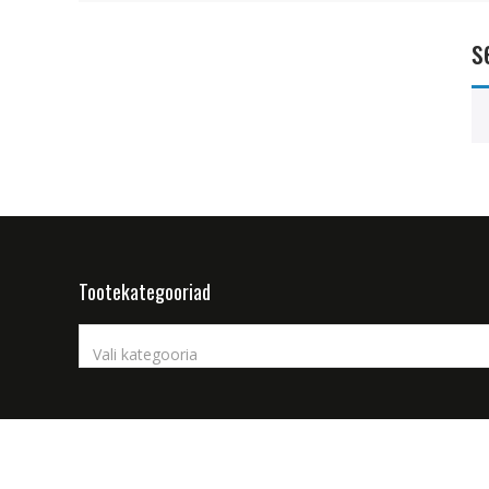
s
Tootekategooriad
Vali kategooria