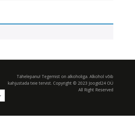
Tähelepanu! Tegemist on alkoholiga. Alkohol võib
kahjustada teie tervist. Copyright © 2023 Joogid24 OÜ
All Right Reserved