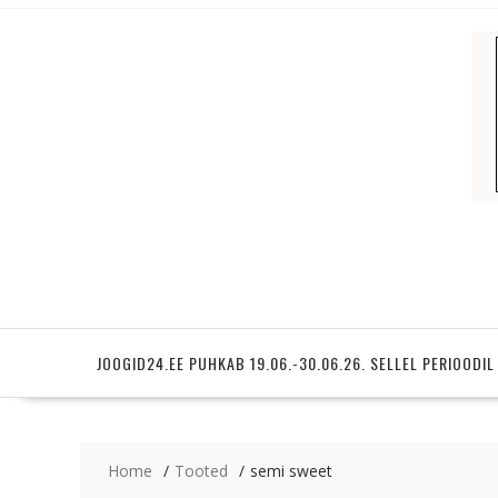
Skip
to
content
JOOGID24.EE PUHKAB 19.06.-30.06.26. SELLEL PERIOODIL
Home
Tooted
semi sweet