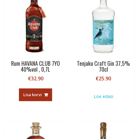
Rum HAVANA CLUB 7YO
Tenjaku Craft Gin 37,5%
40%vol , 0,7L
70cl
€
32.90
€
25.90
Lisa korvi
Loe edasi