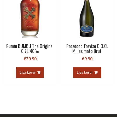
Rumm BUMBU The Original
Prosecco Treviso D.O.C.
0,7L 40%
Millesimato Brut
€
39.90
€
9.90
Lisa korvi
Lisa korvi