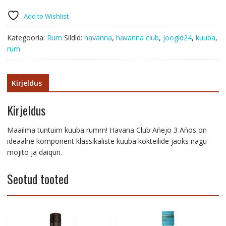
3YO
70cl
Add to Wishlist
kogus
Kategooria:
Rum
Sildid:
havanna
,
havanna club
,
joogid24
,
kuuba
,
rum
Kirjeldus
Kirjeldus
Maailma tuntuim kuuba rumm! Havana Club Añejo 3 Años on
ideaalne komponent klassikaliste kuuba kokteilide jaoks nagu
mojito ja daiquri.
Seotud tooted