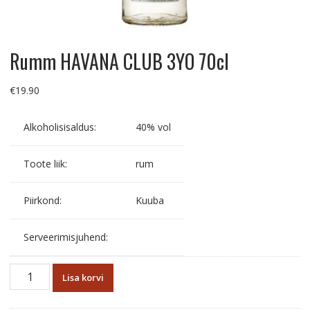
Rumm HAVANA CLUB 3YO 70cl
€
19.90
Alkoholisisaldus:
40% vol
Toote liik:
rum
Piirkond:
Kuuba
Serveerimisjuhend:
Rumm
Lisa korvi
HAVANA
CLUB