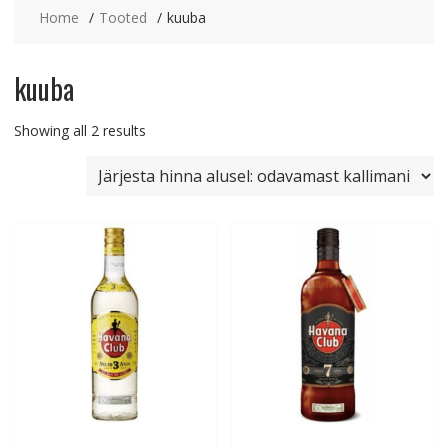
Home
Tooted
kuuba
kuuba
Sorted
Showing all 2 results
by
price:
low
to
high