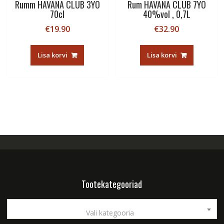
Rumm HAVANA CLUB 3YO
Rum HAVANA CLUB 7YO
70cl
40%vol , 0,7L
€
19.90
€
32.90
Lisa korvi
Lisa korvi
Tootekategooriad
Vali kategooria