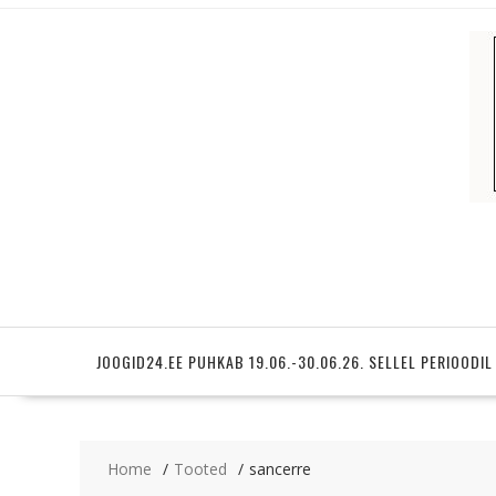
Skip
to
content
JOOGID24.EE PUHKAB 19.06.-30.06.26. SELLEL PERIOODIL
Home
Tooted
sancerre